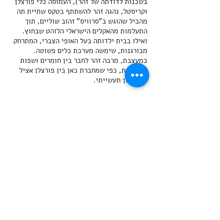
בשכנות לדודתה של זהר), העמוסה כלי פורצלן
וקריסטל, נהגה זהר להשתתף בטקס שתיית תה
מהביל שהוגש ב"סרוויס" זהוב שוליים, תוך
התעלמות מהאקלים הישראלי הלוהט שבחוץ.
ואילו בבית ילדותה בעל האופי הצברי, המתרחק
מבורגנות, שימשה מערכת כלים פשוטה.
כמעצבת, מרבה זהר לחבר בין חומרים ושפות
אסתטיות, כפי שמחברת כאן בין פורצלן אציל
לסיליקון תעשייתי.
תערוכה: חומר זוכר, הביאנלה השביעית
לקרמיקה ישראלית, מוזיאון ארץ-ישראל, תל
אביב.
BACK
©
1998-2025
All rights reserved Iris
Zohar |
info@iriszohar.com